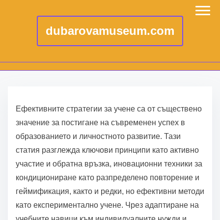
dubarovamuseum.com
S
k
Ефективните стратегии за учене са от съществено
i
значение за постигане на съвременен успех в
p
образованието и личностното развитие. Тази
t
статия разглежда ключови принципи като активно
o
участие и обратна връзка, иновационни техники за
c
кондициониране като разпределено повторение и
o
геймификация, както и редки, но ефективни методи
n
като експериментално учене. Чрез адаптиране на
t
учебните навици към индивидуалните нужди и