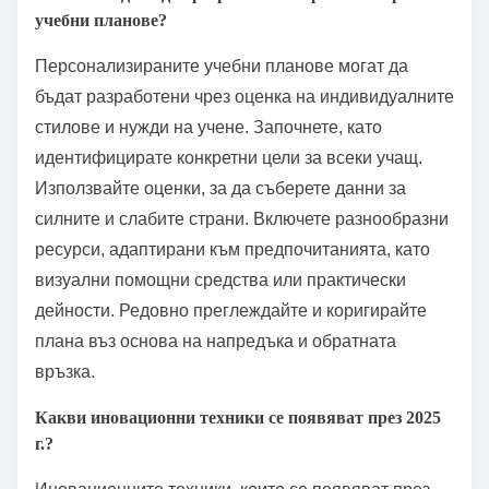
като ангажират учащите по уникални начини.
Експерименталното учене акцентира на реалния
опит, позволявайки на учащите да прилагат
концепции практически. Разпределеното
повторение включва преразглеждане на
материала на увеличаващи се интервали, което
укрепва задържането на паметта.
Интерливираната практика смесва различни
предмети или умения по време на учебните сесии,
насърчавайки по-дълбока когнитивна обработка.
Прилагането на тези стратегии може да доведе до
значителни подобрения в учебните резултати.
Как могат да бъдат разработени персонализирани
учебни планове?
Персонализираните учебни планове могат да