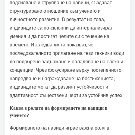
информация. Тези капани пречат на напредъка и
задържането. Задаването на ясни, постижими цели
насърчава мотивацията. Активното участие, като
обобщаване или преподаване на концепции,
подобрява разбирането. Приоритизирайте
последователните учебни графици пред
натрупването на знания за по-добро дългосрочно
задържане.