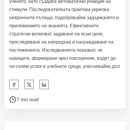
Как могат техниките за
кондициониране да насърчат
дългосрочния успех?
Техниките за кондициониране могат значително да
подобрят дългосрочния успех, като установят
последователни навици и укрепят положителното
поведение. Тези техники, като положително
подсилване и струпване на навици, създават
структурирано отношение към ученето и
личностното развитие. В резултат на това,
индивидите са по-склонни да интернализират
умения и да постигат целите си с течение на
времето. Изследванията показват, че