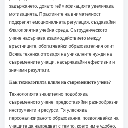
задържането, докато геймификацията увеличава
мотивацията. Практиките на внимателност
подкрепят емоционалната регулация, създавайки
благоприятна учебна среда. Сътрудническото
учене насърчава взаимодействието между
връстниците, обогатявайки образователния опит.
Всяка техника отговаря на уникалните нужди на
съвременните учащи, насърчавайки ефективни и
значими резултати.
Как технологията влияе на съвременното учене?
Технологията значително подобрява
съвременното учене, предоставяйки разнообразни
инструменти и ресурси. Тя улеснява
персонализираното образование, позволявайки на
учащите да напредват с темпо, което им е удобно.