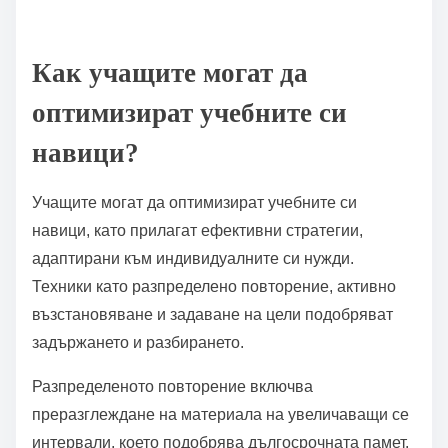
Тези стратегии използват изкуствен интелект, за да
персонализират образователните преживявания,
подобрявайки участието и задържането.
Например, потапящите виртуални реалности
позволяват на учащите да практикуват умения в
реалистични сценарии, насърчавайки по-дълбоко
разбиране. Освен това, елементи на
геймификация се интегрират в учебните
платформи, правейки образованието по-
интерактивно и мотивиращо. Тези напредъци имат
за цел да създадат по-ефективни учебни пътеки,
които отговарят на индивидуалните нужди и
предпочитания.