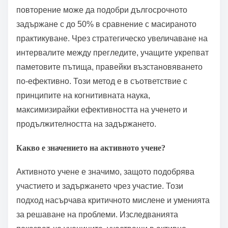
Разпределеното повторение значително
подобрява задържането, като оптимизира времето
на сесиите за преглед. Техниката използва ефекта
на разпределение, който предполага, че
информацията се възстановява по-лесно, когато
учебните сесии са разпределени във времето.
Изследванията показват, че разпределеното
повторение може да подобри дългосрочното
задържане с до 50% в сравнение с масираното
практикуване. Чрез стратегическо увеличаване на
интервалите между прегледите, учащите укрепват
паметовите пътища, правейки възстановяването
по-ефективно. Този метод е в съответствие с
принципите на когнитивната наука,
максимизирайки ефективността на ученето и
продължителността на задържането.