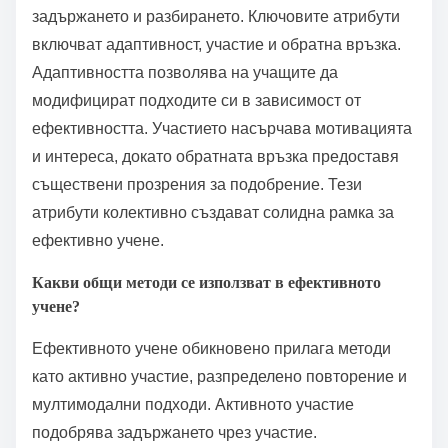
Какви са универсалните
атрибути на успешните
стратегии за учене?
Успешните стратегии за учене споделят
универсални атрибути, които подобряват
задържането и разбирането. Ключовите атрибути
включват адаптивност, участие и обратна връзка.
Адаптивността позволява на учащите да
модифицират подходите си в зависимост от
ефективността. Участието насърчава мотивацията
и интереса, докато обратната връзка предоставя
съществени прозрения за подобрение. Тези
атрибути колективно създават солидна рамка за
ефективно учене.