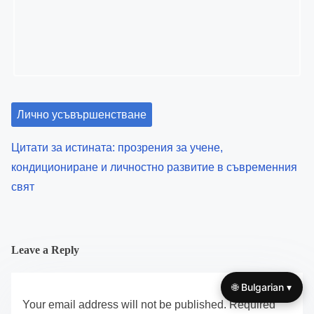
чрез положително подсилване и внимателно
кондициониране
🌐 Bulgarian ▾
Лично усъвършенстване