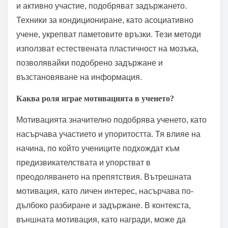
и активно участие, подобряват задържането.
Техники за кондициониране, като асоциативно
учене, укрепват паметовите връзки. Тези методи
използват естествената пластичност на мозъка,
позволявайки подобрено задържане и
възстановяване на информация.
Каква роля играе мотивацията в ученето?
Мотивацията значително подобрява ученето, като
насърчава участието и упоритостта. Тя влияе на
начина, по който учениците подхождат към
предизвикателствата и упорстват в
преодоляването на препятствия. Вътрешната
мотивация, като личен интерес, насърчава по-
дълбоко разбиране и задържане. В контекста,
външната мотивация, като награди, може да