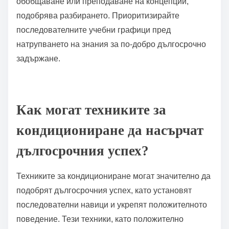
Какви са най-добрите практики за управление на
времето в ученето?
Ефективното управление на времето в ученето
включва приоритизиране на задачите, задаване на
ясни цели и използване на техники като метода
Помодоро. Тези практики подобряват фокуса и
задържането. Разделете задачите на по-малки,
управляеми сегменти, за да избегнете
претоварване. Редовно преглеждайте напредъка,
за да коригирате стратегиите при необходимост.
Какви общи грешки трябва да се избягват в
ученето?
За да се подобри ученето, избягвайте общи грешки
като липса на задаване на цели, неефективно
управление на времето и пасивно усвояване на