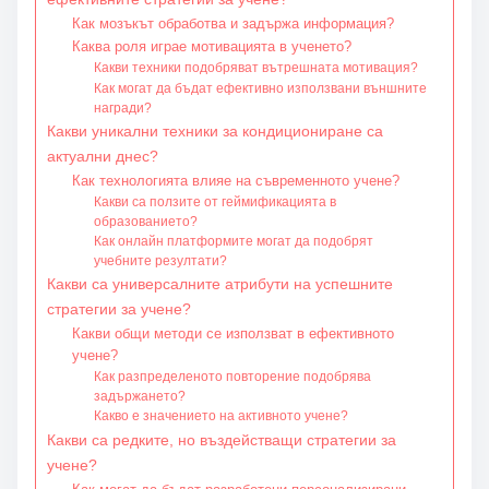
Как мозъкът обработва и задържа информация?
Каква роля играе мотивацията в ученето?
Какви техники подобряват вътрешната мотивация?
Как могат да бъдат ефективно използвани външните
награди?
Какви уникални техники за кондициониране са
актуални днес?
Как технологията влияе на съвременното учене?
Какви са ползите от геймификацията в
образованието?
Как онлайн платформите могат да подобрят
учебните резултати?
Какви са универсалните атрибути на успешните
стратегии за учене?
Какви общи методи се използват в ефективното
учене?
Как разпределеното повторение подобрява
задържането?
Какво е значението на активното учене?
Какви са редките, но въздействащи стратегии за
учене?