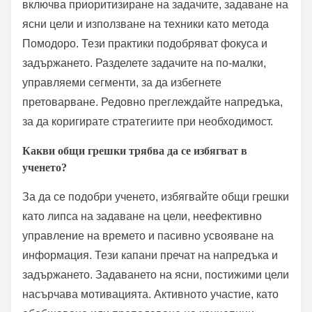
Разпределеното повторение включва
преразглеждане на материала на увеличаващи се
интервали, което подобрява дългосрочната памет.
Активното възстановяване насърчава учащите да
извлекат информация без подсказки, укрепвайки
невронните връзки. Задаването на конкретни,
измерими цели предоставя посока и мотивация,
насърчавайки фокусирана учебна среда.
Внедряването на тези стратегии може да доведе
до подобрени академични резултати и по-дълбоко
разбиране на предметите. Адаптирането към
личните стилове на учене допълнително обогатява
учебния опит, правейки го по-ангажиращ и
ефективен.