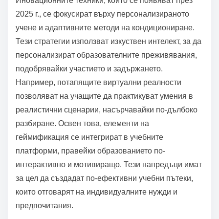
бъдат разработени чрез оценка на индивидуалните
стилове и нужди на учене. Започнете, като
идентифицирате конкретни цели за всеки учащ.
Използвайте оценки, за да съберете данни за
силните и слабите страни. Включете разнообразни
ресурси, адаптирани към предпочитанията, като
визуални помощни средства или практически
дейности. Редовно преглеждайте и коригирайте
плана въз основа на напредъка и обратната
връзка.
Какви иновационни техники се появяват през 2025
г.?
Иновационните техники, които се появяват през
2025 г., се фокусират върху персонализираното
учене и адаптивните методи на кондициониране.