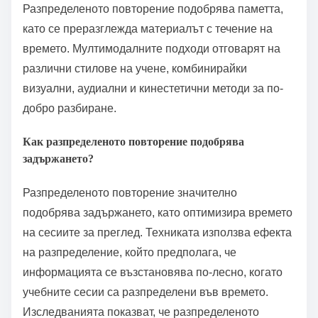
Какви общи методи се използват в ефективното
учене?
Ефективното учене обикновено прилага методи
като активно участие, разпределено повторение и
мултимодални подходи. Активното участие
подобрява задържането чрез участие.
Разпределеното повторение подобрява паметта,
като се преразглежда материалът с течение на
времето. Мултимодалните подходи отговарят на
различни стилове на учене, комбинирайки
визуални, аудиални и кинестетични методи за по-
добро разбиране.
Как разпределеното повторение подобрява
задържането?