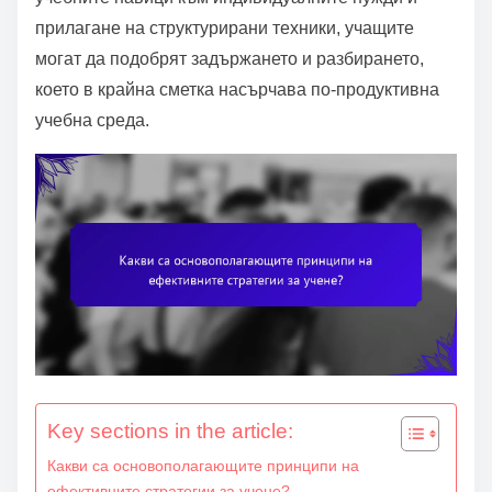
e
прилагане на структурирани техники, учащите
n
могат да подобрят задържането и разбирането,
t
което в крайна сметка насърчава по-продуктивна
учебна среда.
Key sections in the article:
Какви са основополагающите принципи на
ефективните стратегии за учене?