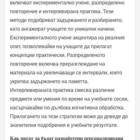
Какви са редките, но
въздействащи стратегии за
учене?
Редките, но въздействащи стратегии за учене
включват експериментално учене, разпределено
повторение и интерливирана практика. Тези
методи подобряват задържането и разбирането,