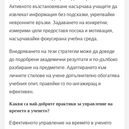
Как учащите могат да
оптимизират учебните си
навици?
Учащите могат да оптимизират учебните си
навици, като прилагат ефективни стратегии,
адаптирани към индивидуалните си нужди.
Техники като разпределено повторение, активно
възстановяване и задаване на цели подобряват
задържането и разбирането.