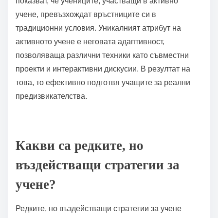
Какво е значението на активното учене?
Активното учене е значимо, защото подобрява
участието и задържането чрез участие. Този
подход насърчава критичното мислене и уменията
за решаване на проблеми. Изследванията
показват, че учениците, участващи в активно
учене, превъзхождат връстниците си в
традиционни условия. Уникалният атрибут на
активното учене е неговата адаптивност,
позволяваща различни техники като съвместни
проекти и интерактивни дискусии. В резултат на
това, то ефективно подготвя учащите за реални
предизвикателства.