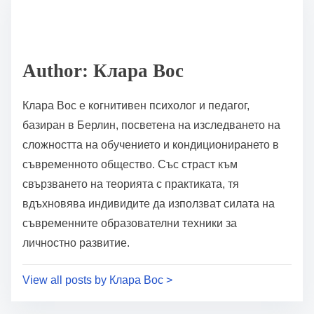
последователното прилагане на тези техники води
до подобрено задържане и овладяване на сложни
концепции. Чрез фокусиране върху постепенното
напредване и награждаване на постиженията,
индивидите могат да развият устойчивост и
адаптивност, съществени черти за устойчив успех.
Каква е ролята на формирането на навици в
ученето?
Формирането на навици играе важна роля в
ученето, като създава автоматични реакции на
стимули. Последователната практика укрепва
невронните пътища, подобрявайки задържането и
приложението на знанията. Ефективните
стратегии включват задаване на ясни цели,
проследяване на напредъка и награждаване на