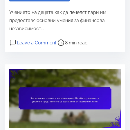
e
Учението на децата как да печелят пари им
n
предоставя основни умения за финансова
t
независимост.…
P
o
Leave a Comment
8 min read
o
n
s
К
t
а
r
к
e
д
a
а
d
п
t
е
i
ч
m
е