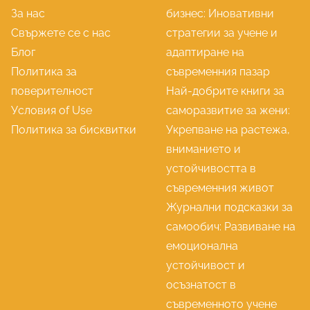
а
и
я
За нас
бизнес: Иновативни
е
к
Свържете се с нас
стратегии за учене и
ф
т
Блог
адаптиране на
е
и
Политика за
съвременния пазар
к
и
поверителност
Най-добрите книги за
т
л
Условия of Use
саморазвитие за жени:
и
и
Политика за бисквитки
Укрепване на растежа,
в
д
вниманието и
н
е
устойчивостта в
о
р
съвременния живот
у
с
Журнални подсказки за
ч
к
самообич: Развиване на
е
и
емоционална
н
у
устойчивост и
е
м
осъзнатост в
и
е
съвременното учене