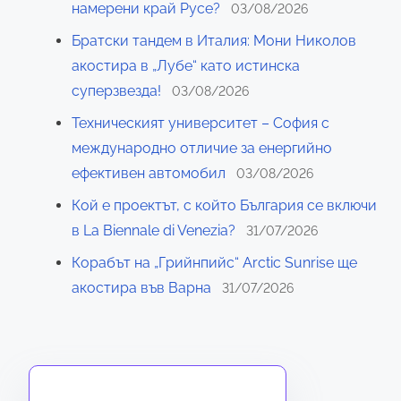
e
а
д
г
намерени край Русе?
03/08/2026
к
и
a
ж
и
е
Братски тандем в Италия: Мони Николов
о
я
е
ц
g
н
акостира в „Лубе“ като истинска
м
Д
н
и
т
суперзвезда!
03/08/2026
у
е
i
а
о
н
н
н
Техническият университет – София с
т
н
n
о
и
международно отличие за енергийно
а
и
с
a
к
ефективен автомобил
03/08/2026
:
р
т
а
t
И
а
Кой е проектът, с който България се включи
з
ц
з
н
в La Biennale di Venezia?
31/07/2026
а
i
и
п
е
п
Корабът на „Грийнпийс“ Arctic Sunrise ще
я
o
о
д
о
акостира във Варна
31/07/2026
,
л
н
n
-
р
з
е
д
а
в
с
о
з
а
б
р