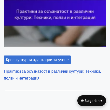
Крос-културни адаптации за учене
Практики за осъзнатост в различни култури: Техники,
ползи и интеграция
🌐 Bulgarian ▾