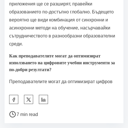
приложения ще се разширят, правейки
образованието по-достъпно глобално. Бъдещето
вероятно ще види комбинация от синхронни и
асинхронни методи на обучение, насърчавайки
сътрудничеството в разнообразни образователни
среди.
Как преподавателите могат да оптимизират
използването на цифровите учебни инструменти за
по-добри резултати?
Преподавателите могат да оптимизират цифров
S
h
P
a
7 min read
o
r