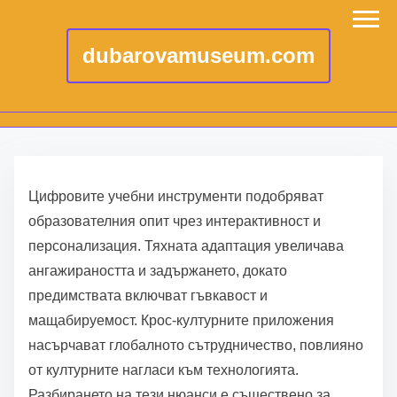
dubarovamuseum.com
S
k
Цифровите учебни инструменти подобряват
i
образователния опит чрез интерактивност и
p
персонализация. Тяхната адаптация увеличава
t
ангажираността и задържането, докато
o
предимствата включват гъвкавост и
c
мащабируемост. Крос-културните приложения
o
насърчават глобалното сътрудничество, повлияно
n
от културните нагласи към технологията.
t
Разбирането на тези нюанси е съществено за