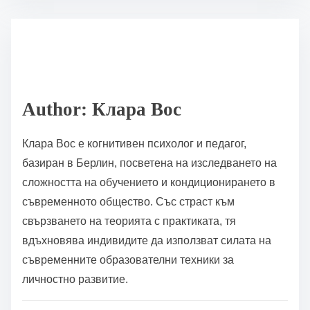
s
e
t
t
r
h
e
i
a
s
d
p
Author: Клара Вос
t
o
i
s
Клара Вос е когнитивен психолог и педагог,
m
t
базиран в Берлин, посветена на изследването на
e
o
сложността на обучението и кондиционирането в
n
съвременното общество. Със страст към
:
свързването на теорията с практиката, тя
вдъхновява индивидите да използват силата на
съвременните образователни техники за
личностно развитие.