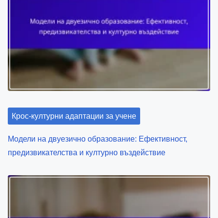
g
a
t
i
o
n
Крос-културни адаптации за учене
Модели на двуезично образование: Ефективност,
предизвикателства и културно въздействие