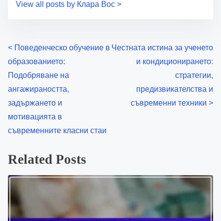
View all posts by Клара Вос >
P
<
Поведенческо обучение в
Честната истина за ученето
образованието:
и кондиционирането:
o
Подобряване на
стратегии,
s
ангажираността,
предизвикателства и
задържането и
съвременни техники
>
t
мотивацията в
s
съвременните класни стаи
n
Related Posts
a
v
i