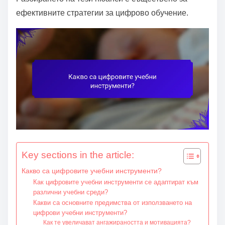
e
ефективните стратегии за цифрово обучение.
n
t
Key sections in the article:
Какво са цифровите учебни инструменти?
Как цифровите учебни инструменти се адаптират към
различни учебни среди?
Какви са основните предимства от използването на
цифрови учебни инструменти?
Как те увеличават ангажираността и мотивацията?