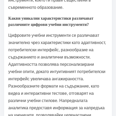
инструменти, което ги прави съществени в
съвременното образование.
Какви уникални характеристики различават
различните цифрови учебни инструменти?
Цифровите учебни инструменти се различават
значително чрез характеристики като адаптивност,
потребителски интерфейс, разнообразие на
съдържанието и аналитични възможности.
Адаптивността позволява персонализирани
учебни опити, докато интуитивният потребителски
интерфейс увеличава ангажираността.
Разнообразните формати на съдържание, като
видеа и интерактивни тестове, отговарят на
различни учебни стилове. Напредналата
аналитика предоставя информация за напредъка
на учениците, позволявайки целенасочени