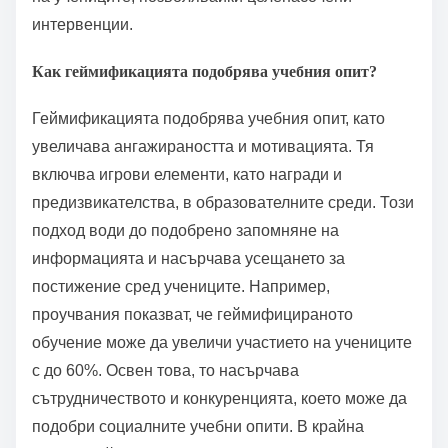
интервенции.
Как геймификацията подобрява учебния опит?
Геймификацията подобрява учебния опит, като
увеличава ангажираността и мотивацията. Тя
включва игрови елементи, като награди и
предизвикателства, в образователните среди. Този
подход води до подобрено запомняне на
информацията и насърчава усещането за
постижение сред учениците. Например,
проучвания показват, че геймифицираното
обучение може да увеличи участието на учениците
с до 60%. Освен това, то насърчава
сътрудничеството и конкуренцията, което може да
подобри социалните учебни опити. В крайна